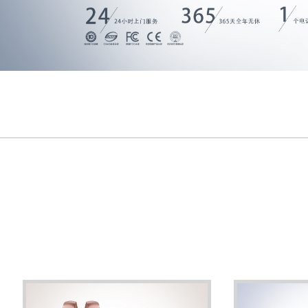
超C级锁
汽车钥匙